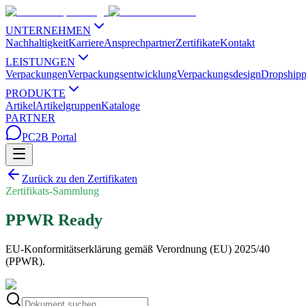
UNTERNEHMEN
Nachhaltigkeit
Karriere
Ansprechpartner
Zertifikate
Kontakt
LEISTUNGEN
Verpackungen
Verpackungsentwicklung
Verpackungsdesign
Dropshipp
PRODUKTE
Artikel
Artikelgruppen
Kataloge
PARTNER
PC2B Portal
Zurück zu den Zertifikaten
Zertifikats-Sammlung
PPWR Ready
EU-Konformitätserklärung gemäß Verordnung (EU) 2025/40
(PPWR).