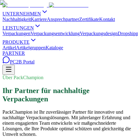
UNTERNEHMEN
Nachhaltigkeit
Karriere
Ansprechpartner
Zertifikate
Kontakt
LEISTUNGEN
Verpackungen
Verpackungsentwicklung
Verpackungsdesign
Dropshipp
PRODUKTE
Artikel
Artikelgruppen
Kataloge
PARTNER
PC2B Portal
Über PackChampion
Ihr Partner für nachhaltige
Verpackungen
PackChampion ist Ihr zuverlässiger Partner für innovative und
nachhaltige Verpackungslösungen. Mit jahrelanger Erfahrung und
einem engagierten Team entwickeln wir maßgeschneiderte
Lösungen, die Ihre Produkte optimal schützen und gleichzeitig die
Umwelt schonen.